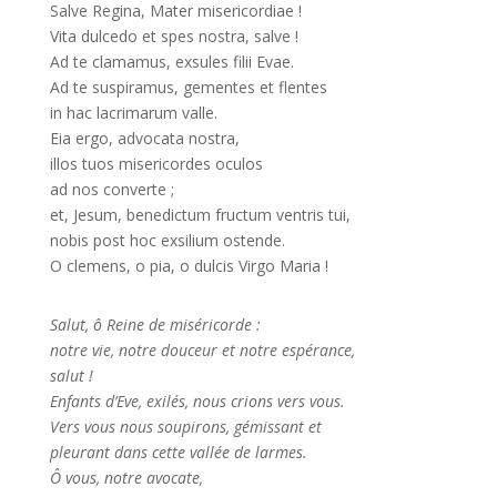
Salve Regina, Mater misericordiae !
Vita dulcedo et spes nostra, salve !
Ad te clamamus, exsules filii Evae.
Ad te suspiramus, gementes et flentes
in hac lacrimarum valle.
Eia ergo, advocata nostra,
illos tuos misericordes oculos
ad nos converte ;
et, Jesum, benedictum fructum ventris tui,
nobis post hoc exsilium ostende.
O clemens, o pia, o dulcis Virgo Maria !
Salut, ô Reine de miséricorde :
notre vie, notre douceur et notre espérance,
salut !
Enfants d’Eve, exilés, nous crions vers vous.
Vers vous nous soupirons, gémissant et
pleurant dans cette vallée de larmes.
Ô vous, notre avocate,