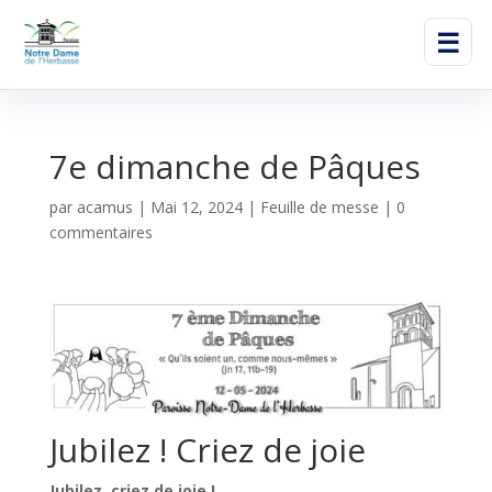
☰
7e dimanche de Pâques
par
acamus
|
Mai 12, 2024
|
Feuille de messe
|
0
commentaires
Jubilez ! Criez de joie
Jubilez, criez de joie
!