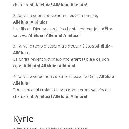
chanteront:
Alléluia! Alléluia! Alléluia!
2. J’ai vu la source devenir un fleuve immense,
Alléluia! Alléluia!
Les fils de Dieu rassemblés chantaient leur joie d’être
sauvés,
Alléluia! Alléluia! Alléluia!
3. J’ai vu le temple désormais s’ouvrir à tous
Alléluia!
Alléluia!
Le Christ revient victorieux montrant la plaie de son
coté,
Alléluia! Alléluia! Alléluia!
4. J’ai vu le verbe nous donner la paix de Dieu,
Alléluia!
Alléluia!
Tous ceux qui croient en son nom seront sauvés et
chanteront:
Alléluia! Alléluia! Alléluia!
Kyrie